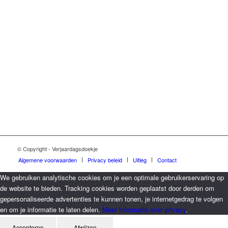
Londrina Shadow
© Copyright - Verjaardagsdoekje
Algemene voorwaarden
Privacy beleid
Uitleg
Contact
We gebruiken analytische cookies om je een optimale gebruikerservaring op
de website te bieden.
Tracking cookies worden geplaatst door derden om
gepersonaliseerde advertenties te kunnen tonen, je internetgedrag te volgen
en om je informatie te laten delen.
Meer informatie over privacy
.
Accepteren
Afwijzen